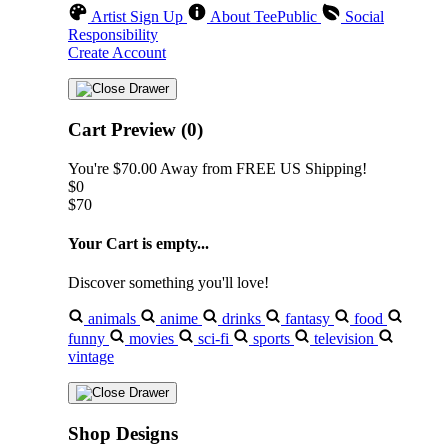
Artist Sign Up
About TeePublic
Social
Responsibility
Create Account
Cart Preview (0)
You're
$70.00
Away from
FREE US Shipping!
$0
$70
Your Cart is empty...
Discover something you'll love!
animals
anime
drinks
fantasy
food
funny
movies
sci-fi
sports
television
vintage
Shop Designs