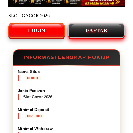
SLOT GACOR 2026
LOGIN
DAFTAR
INFORMASI LENGKAP HOKIJP
Nama Situs
HOKIJP
Jenis Pasaran
Slot Gacor 2026
Minimal Deposit
IDR 5,000
Minimal Withdraw