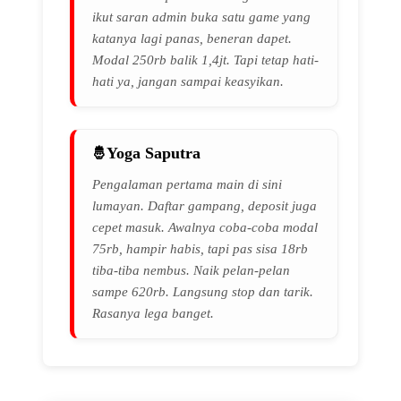
ikut saran admin buka satu game yang
katanya lagi panas, beneran dapet.
Modal 250rb balik 1,4jt. Tapi tetap hati-
hati ya, jangan sampai keasyikan.
Yoga Saputra
Pengalaman pertama main di sini
lumayan. Daftar gampang, deposit juga
cepet masuk. Awalnya coba-coba modal
75rb, hampir habis, tapi pas sisa 18rb
tiba-tiba nembus. Naik pelan-pelan
sampe 620rb. Langsung stop dan tarik.
Rasanya lega banget.