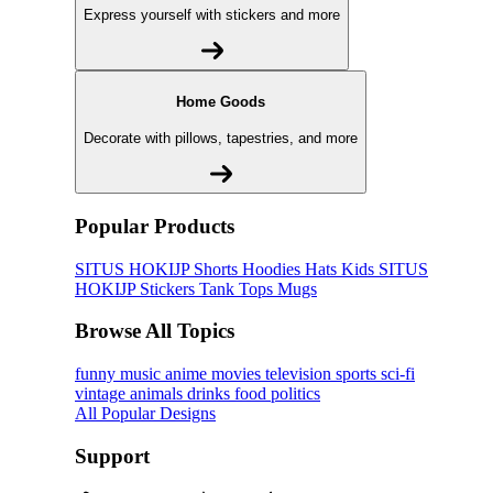
Express yourself with stickers and more
Home Goods
Decorate with pillows, tapestries, and more
Popular Products
SITUS HOKIJP
Shorts
Hoodies
Hats
Kids SITUS
HOKIJP
Stickers
Tank Tops
Mugs
Browse All Topics
funny
music
anime
movies
television
sports
sci-fi
vintage
animals
drinks
food
politics
All Popular Designs
Support