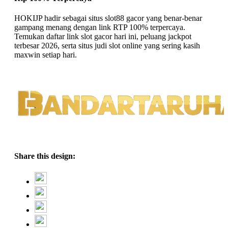
HOKIJP hadir sebagai situs slot88 gacor yang benar-benar
gampang menang dengan link RTP 100% terpercaya.
Temukan daftar link slot gacor hari ini, peluang jackpot
terbesar 2026, serta situs judi slot online yang sering kasih
maxwin setiap hari.
Share this design: