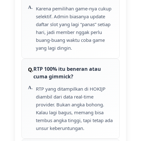
Karena pemilihan game-nya cukup
selektif. Admin biasanya update
daftar slot yang lagi “panas” setiap
hari, jadi member nggak perlu
buang-buang waktu coba game
yang lagi dingin.
RTP 100% itu beneran atau
cuma gimmick?
RTP yang ditampilkan di HOKIJP
diambil dari data real-time
provider. Bukan angka bohong.
Kalau lagi bagus, memang bisa
tembus angka tinggi, tapi tetap ada
unsur keberuntungan.