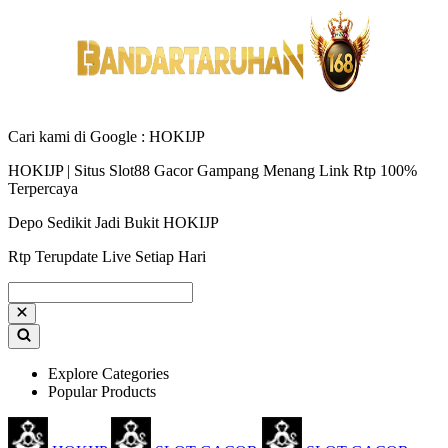
Cari kami di Google : HOKIJP
HOKIJP | Situs Slot88 Gacor Gampang Menang Link Rtp 100%
Terpercaya
Depo Sedikit Jadi Bukit HOKIJP
Rtp Terupdate Live Setiap Hari
Explore Categories
Popular Products