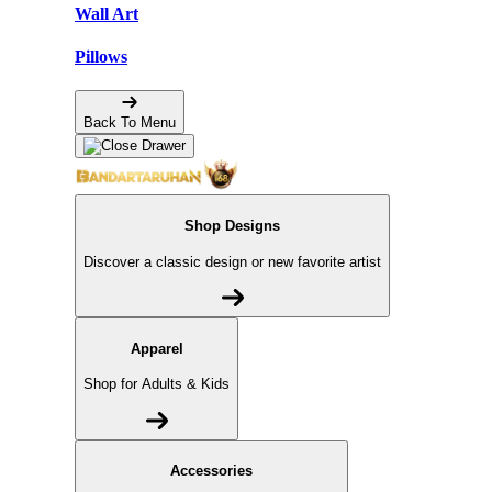
Wall Art
Pillows
Back To Menu
Shop Designs
Discover a classic design or new favorite artist
Apparel
Shop for Adults & Kids
Accessories