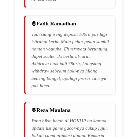
Fadli Ramadhan
Tadi siang iseng deposit 100rb pas lagi
istirahat kerja. Main pelan-pelan sambil
nonton youtube. Eh ternyata beruntung,
dapet scatter 3x berturut-turut.
Akhirnya naik jadi 780rb. Langsung
withdraw sebelum hoki-nya hilang.
Seneng banget, apalagi proses cairnya
gak lama.
Reza Maulana
Yang bikin betah di HOKIJP itu karena
update list game gacor-nya cukup jujur.
Bukan cuma promosi doang. Kemarin