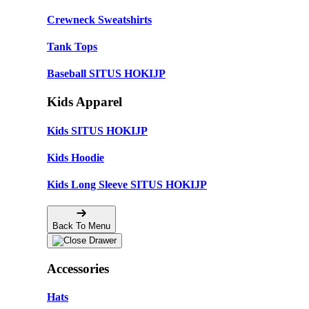
Crewneck Sweatshirts
Tank Tops
Baseball SITUS HOKIJP
Kids Apparel
Kids SITUS HOKIJP
Kids Hoodie
Kids Long Sleeve SITUS HOKIJP
Back To Menu
Accessories
Hats